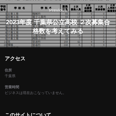
投
稿
Previous
Previous
ナ
2023年度 千葉県公立高校 ２次募集合
格数を考えてみる
ビ
ゲ
ー
アクセス
シ
住所
ョ
千葉県
ン
営業時間
ビジネスは現在おこなっていません。
このサイトについて