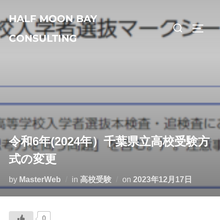
コ
HALF MOON BAY
ン
検
サイド
テ
CONSULTING
索
ン
対
ツ
象:
へ
ス
キ
ッ
プ
令和6年(2024年）千葉県立高校受験方
式の変更
投
by
MasterWeb
in
高校受験
on
2023年12月17日
稿
日:
0