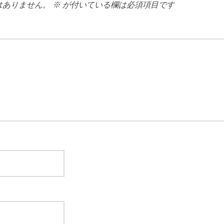
はありません。
※
が付いている欄は必須項目です