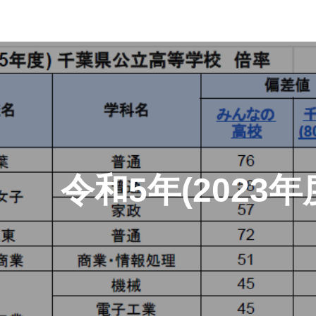
投
稿
ナ
ビ
ゲ
令和5年(202
ー
シ
ョ
ン