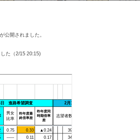
率が公開されました。
/15 20:15)