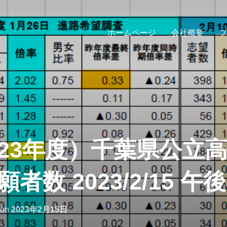
ホームページ
会社概要
ブ
023年度）千葉県公立
者数 2023/2/15 午
投
on
2023年2月15日
稿