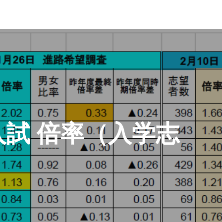
入試 倍率（入学志