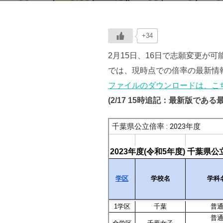
+34
2月15日、16日で志願変更が
では、現時点での倍率の最新情
ファイルのダウンロードは、こ
(2/17 15時追記：最新版であ