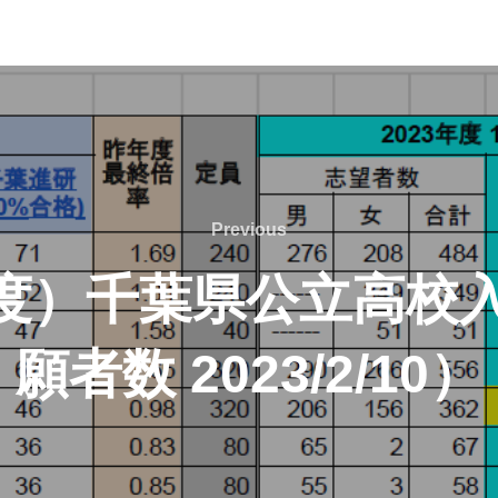
Previous
Previous
3年度）千葉県公立高校
願者数 2023/2/10）