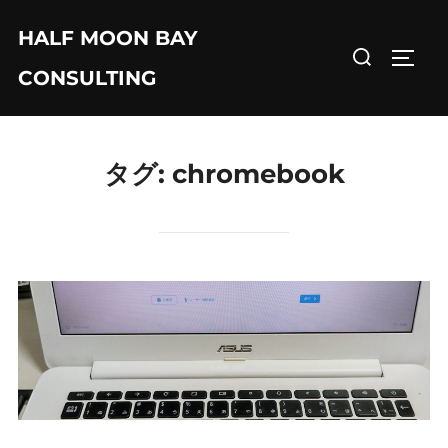
コ
HALF MOON BAY
ン
検
サイド
テ
CONSULTING
索
ン
対
ツ
象:
へ
タグ:
chromebook
ス
キ
ッ
プ