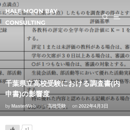
コ
HALF MOON BAY
ン
検
サイド
テ
CONSULTING
索
ン
対
ツ
象:
へ
ス
キ
ッ
プ
千葉県立高校受験における調査書(内
申書)の影響度
投
by
MasterWeb
in
高校受験
on
2022年4月3日
稿
日:
+1