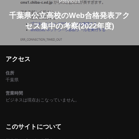
稿
Previous
Previous
ナ
千葉県公立高校のWeb合格発表アク
セス集中の考察(2022年度)
ビ
ゲ
ー
アクセス
シ
住所
ョ
千葉県
ン
営業時間
ビジネスは現在おこなっていません。
このサイトについて